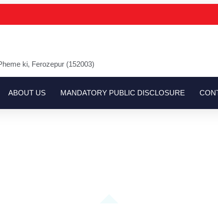
Pheme ki, Ferozepur (152003)
ABOUT US
MANDATORY PUBLIC DISCLOSURE
CON
ARCHIVES