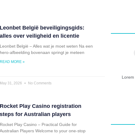
Leonbet België beveiligingsgids:
alles over veiligheid en licentie
Leonbet België – Alles wat je moet weten Na een
hero‑afbeelding bovenaan springt je meteen
READ MORE »
Lorem 
May 31, 2026
No Comments
Rocket Play Casino registration
steps for Australian players
Rocket Play Casino – Practical Guide for
Australian Players Welcome to your one‑stop