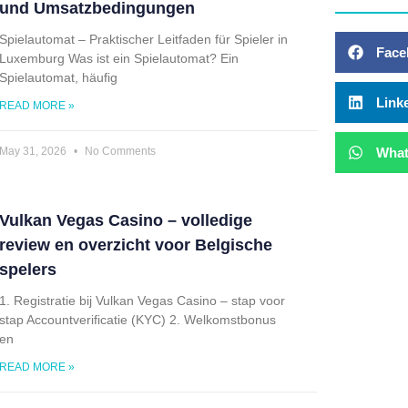
und Umsatzbedingungen
Spielautomat – Praktischer Leitfaden für Spieler in
Face
Luxemburg Was ist ein Spielautomat? Ein
Spielautomat, häufig
Link
READ MORE »
May 31, 2026
No Comments
Wha
Vulkan Vegas Casino – volledige
review en overzicht voor Belgische
spelers
1. Registratie bij Vulkan Vegas Casino – stap voor
stap Accountverificatie (KYC) 2. Welkomstbonus
en
READ MORE »