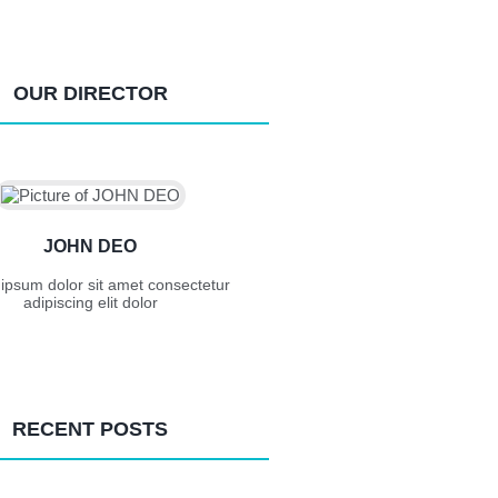
OUR DIRECTOR
JOHN DEO
ipsum dolor sit amet consectetur
adipiscing elit dolor
RECENT POSTS