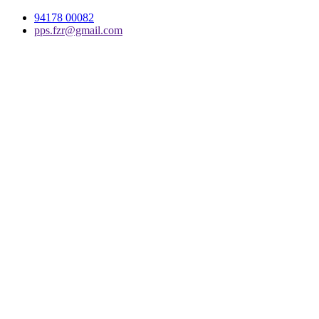
94178 00082
pps.fzr@gmail.com