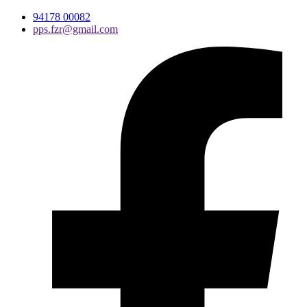
94178 00082
pps.fzr@gmail.com