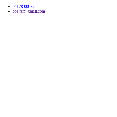
94178 00082
pps.fzr@gmail.com