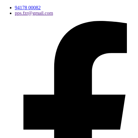
94178 00082
pps.fzr@gmail.com