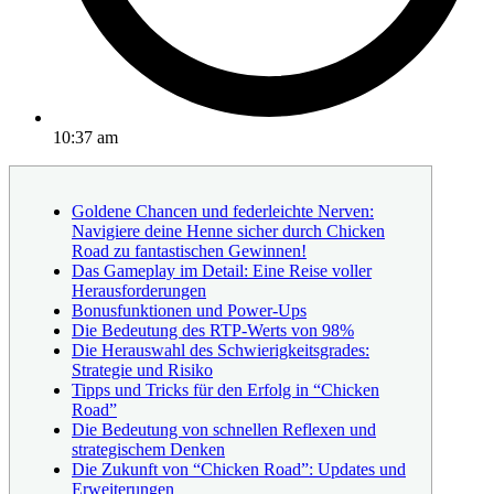
10:37 am
Goldene Chancen und federleichte Nerven:
Navigiere deine Henne sicher durch Chicken
Road zu fantastischen Gewinnen!
Das Gameplay im Detail: Eine Reise voller
Herausforderungen
Bonusfunktionen und Power-Ups
Die Bedeutung des RTP-Werts von 98%
Die Herauswahl des Schwierigkeitsgrades:
Strategie und Risiko
Tipps und Tricks für den Erfolg in “Chicken
Road”
Die Bedeutung von schnellen Reflexen und
strategischem Denken
Die Zukunft von “Chicken Road”: Updates und
Erweiterungen