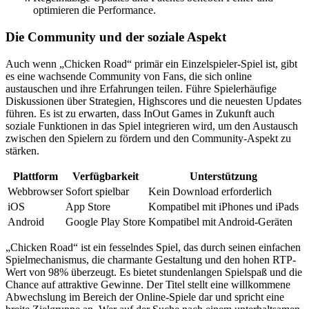
optimieren die Performance.
Die Community und der soziale Aspekt
Auch wenn „Chicken Road“ primär ein Einzelspieler-Spiel ist, gibt
es eine wachsende Community von Fans, die sich online
austauschen und ihre Erfahrungen teilen. Führe Spielerhäufige
Diskussionen über Strategien, Highscores und die neuesten Updates
führen. Es ist zu erwarten, dass InOut Games in Zukunft auch
soziale Funktionen in das Spiel integrieren wird, um den Austausch
zwischen den Spielern zu fördern und den Community-Aspekt zu
stärken.
Plattform
Verfügbarkeit
Unterstützung
Webbrowser
Sofort spielbar
Kein Download erforderlich
iOS
App Store
Kompatibel mit iPhones und iPads
Android
Google Play Store
Kompatibel mit Android-Geräten
„Chicken Road“ ist ein fesselndes Spiel, das durch seinen einfachen
Spielmechanismus, die charmante Gestaltung und den hohen RTP-
Wert von 98% überzeugt. Es bietet stundenlangen Spielspaß und die
Chance auf attraktive Gewinne. Der Titel stellt eine willkommene
Abwechslung im Bereich der Online-Spiele dar und spricht eine