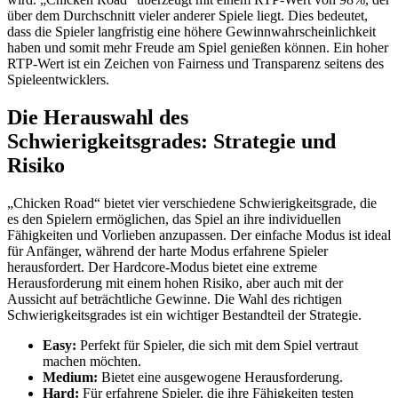
über dem Durchschnitt vieler anderer Spiele liegt. Dies bedeutet,
dass die Spieler langfristig eine höhere Gewinnwahrscheinlichkeit
haben und somit mehr Freude am Spiel genießen können. Ein hoher
RTP-Wert ist ein Zeichen von Fairness und Transparenz seitens des
Spieleentwicklers.
Die Herauswahl des
Schwierigkeitsgrades: Strategie und
Risiko
„Chicken Road“ bietet vier verschiedene Schwierigkeitsgrade, die
es den Spielern ermöglichen, das Spiel an ihre individuellen
Fähigkeiten und Vorlieben anzupassen. Der einfache Modus ist ideal
für Anfänger, während der harte Modus erfahrene Spieler
herausfordert. Der Hardcore-Modus bietet eine extreme
Herausforderung mit einem hohen Risiko, aber auch mit der
Aussicht auf beträchtliche Gewinne. Die Wahl des richtigen
Schwierigkeitsgrades ist ein wichtiger Bestandteil der Strategie.
Easy:
Perfekt für Spieler, die sich mit dem Spiel vertraut
machen möchten.
Medium:
Bietet eine ausgewogene Herausforderung.
Hard:
Für erfahrene Spieler, die ihre Fähigkeiten testen