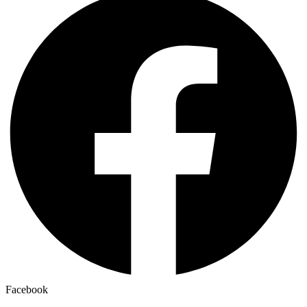
Facebook