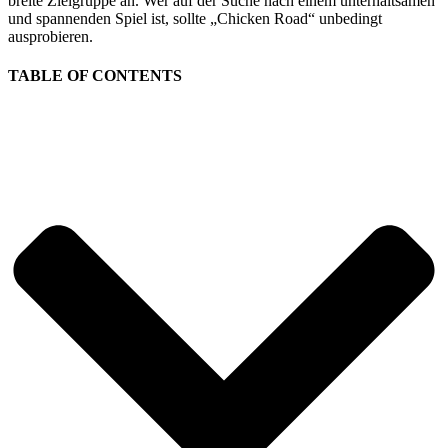
breite Zielgruppe an. Wer auf der Suche nach einem unterhaltsamen
und spannenden Spiel ist, sollte „Chicken Road“ unbedingt
ausprobieren.
TABLE OF CONTENTS