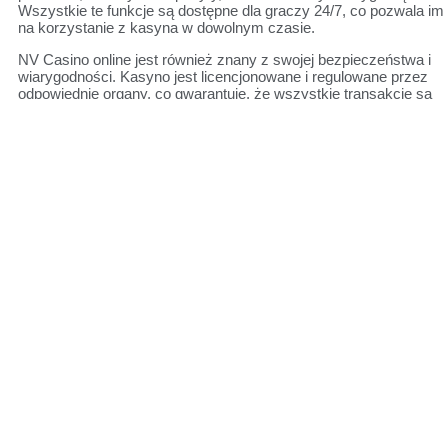
Wszystkie te funkcje są dostępne dla graczy 24/7, co pozwala im
na korzystanie z kasyna w dowolnym czasie.
NV Casino online jest również znany z swojej bezpieczeństwa i
wiarygodności. Kasyno jest licencjonowane i regulowane przez
odpowiednie organy, co gwarantuje, że wszystkie transakcje są
bezpieczne i poufne. Gracze mogą również korzystać z różnych
metod płatności, takich jak kart kredytowych, e-walletów, a także
innych. Wszystkie te funkcje są dostępne dla graczy, aby mogli
cieszyć się rozrywką i wygranymi w NV Casino online.
TABLE OF CONTENTS