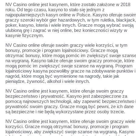
NV Casino online jest kasynem, które zostało założone w 2018
roku. Od tego czasu, kasyno to stało się jednym z
najpopularniejszych kasyn online w Polsce. Kasyno oferuje swoi
graczy szeroki wybór gier hazardowych, w tym ruletka, blackjack
poker, kasyno, loteria i wiele innych. Gracze mogą wybrać swoją
ulubioną grę i zagrać w niej online, bez konieczności wizyty w
kasynie fizycznym.
NV Casino online oferuje swoim graczy wiele korzyści, w tym
bonusy, promocje i program lojalnościowy. Gracze mogą
otrzymać bonusy, które mogą pomóc im zwiększyć swoje szans
na wygraną. Kasyno także oferuje swoim graczy promocje, które
mogą pomóc im zwiększyć swoje szanse na wygraną. Program
lojalnościowy kasyna pozwoliłby gracze na zdobywanie punktów i
nagród, które mogą być wymienione na nagrody, takie jak
pieniądze, żywność, alkohol i wiele innych.
NV Casino online jest kasynem, które oferuje swoim graczy
bezpieczeństwo i prywatność. Kasyno jest zabezpieczone za
pomocą najnowszych technologii, aby zapewnić bezpieczeństwo 
prywatność swoim graczy. Gracze mogą być pewni, że ich dane
są bezpieczne i nie będą wykorzystane przez osoby trzecie.
NV Casino online jest kasynem, które oferuje swoim graczy wiele
korzyści. Gracze mogą otrzymać bonusy, promocje i program
lojalnościowy, aby zwiększyć swoje szanse na wygraną. Kasyno