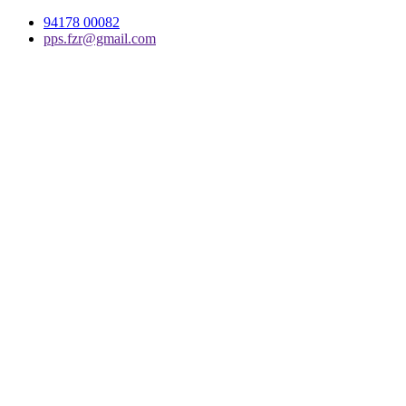
94178 00082
pps.fzr@gmail.com