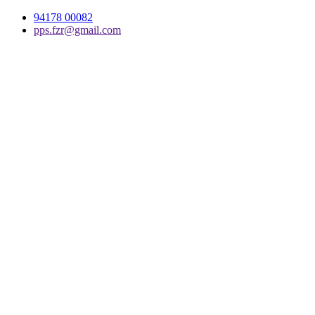
94178 00082
pps.fzr@gmail.com