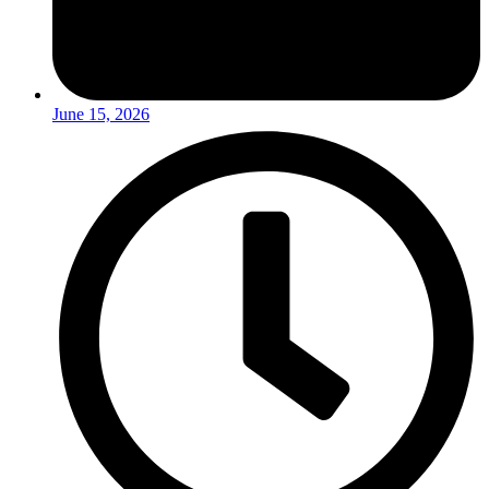
June 15, 2026