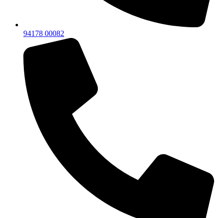
94178 00082