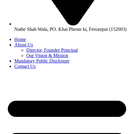
Nathe Shah Wala, PO. Khai Pheme ki, Ferozepur (152003)
Home
About Us
Director, Founder Principal
Our Vision & Mission
Mandatory Public Disclosure
Contact Us