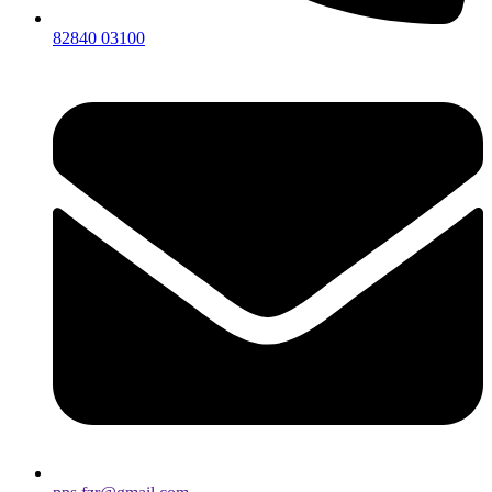
82840 03100