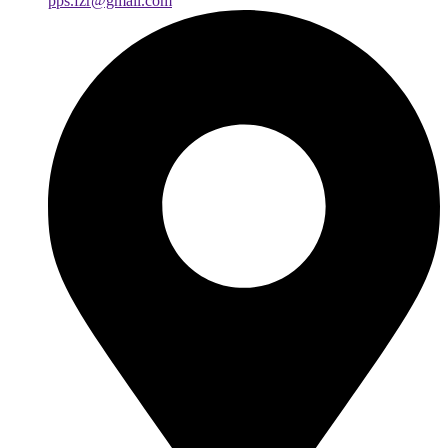
pps.fzr@gmail.com