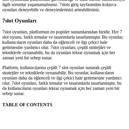
ilgili sorunlar yaşamamalısınız. 7slots giriş sayfasından kolayca
oyunları deneyebilir ve deneyimlerinizi artırabilirsiniz.
7slot Oyunları
7slot oyunları, platformun en popüler sunumlarından biridir. Her 7
slot oyunu, farklı temalar ve tasarımlarla tasarlanmıştır. Bu oyunlar,
kullanıcıların oyunları daha da eğlenceli ve ilgi çekici hale
getirmesine yardımcı olur. 7slot oyunları, çeşitli stratejiler ve
tekniklerle oynanabilir, bu da oyunları tekrar oynamak için her
zaman yeni bir sebep sunar.
Platform, kullanıcılarına çeşitli 7 slot oyunları sunarak çeşitli
stratejiler ve tekniklerle oynanabilir. Bu oyunlar, kullanıcıların
oyunları daha da eğlenceli ve ilgi çekici hale getirmesine yardımcı
olur. 7slot oyunları, farklı temalar ve tasarımlarla tasarlanmıştır, bu
da kullanıcıların oyunları tekrar oynamak için her zaman yeni bir
sebep sunar.
TABLE OF CONTENTS