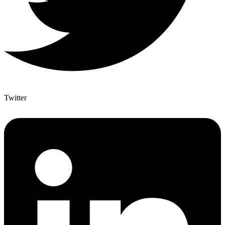
Twitter