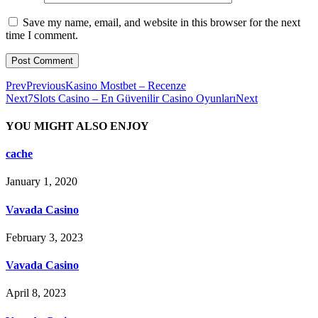
Save my name, email, and website in this browser for the next
time I comment.
Prev
Previous
Kasino Mostbet – Recenze
Next
7Slots Casino – En Güvenilir Casino Oyunları
Next
YOU MIGHT ALSO ENJOY
cache
January 1, 2020
Vavada Casino
February 3, 2023
Vavada Casino
April 8, 2023