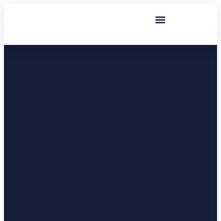
MANDATORY PUBLIC DISCLOSURE