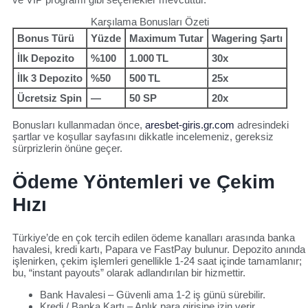
Karşılama Bonusları Özeti
Bonus Türü
Yüzde
Maximum Tutar
Wagering Şartı
İlk Depozito
%100
1.000 TL
30x
İlk 3 Depozito
%50
500 TL
25x
Ücretsiz Spin
—
50 SP
20x
Bonusları kullanmadan önce,
aresbet-giris.gr.com
adresindeki
şartlar ve koşullar sayfasını dikkatle incelemeniz, gereksiz
sürprizlerin önüne geçer.
Ödeme Yöntemleri ve Çekim
Hızı
Türkiye’de en çok tercih edilen ödeme kanalları arasında banka
havalesi, kredi kartı, Papara ve FastPay bulunur. Depozito anında
işlenirken, çekim işlemleri genellikle 1‑24 saat içinde tamamlanır;
bu, “instant payouts” olarak adlandırılan bir hizmettir.
Bank Havalesi – Güvenli ama 1‑2 iş günü sürebilir.
Kredi / Banka Kartı – Anlık para girişine izin verir.