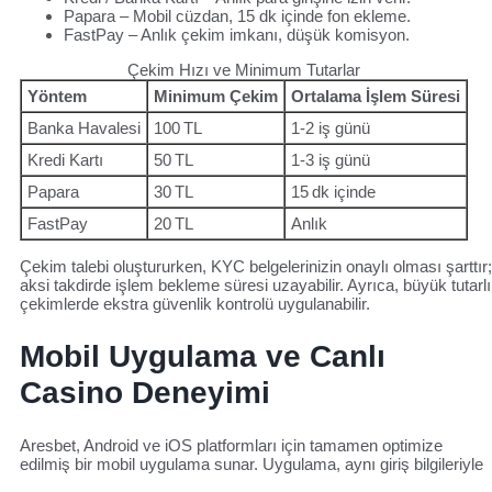
Papara – Mobil cüzdan, 15 dk içinde fon ekleme.
FastPay – Anlık çekim imkanı, düşük komisyon.
Çekim Hızı ve Minimum Tutarlar
Yöntem
Minimum Çekim
Ortalama İşlem Süresi
Banka Havalesi
100 TL
1‑2 iş günü
Kredi Kartı
50 TL
1‑3 iş günü
Papara
30 TL
15 dk içinde
FastPay
20 TL
Anlık
Çekim talebi oluştururken, KYC belgelerinizin onaylı olması şarttır;
aksi takdirde işlem bekleme süresi uzayabilir. Ayrıca, büyük tutarlı
çekimlerde ekstra güvenlik kontrolü uygulanabilir.
Mobil Uygulama ve Canlı
Casino Deneyimi
Aresbet, Android ve iOS platformları için tamamen optimize
edilmiş bir mobil uygulama sunar. Uygulama, aynı giriş bilgileriyle
masaüstü sitesine bağlanır ve tüm oyunlar – slotlar, rulet,