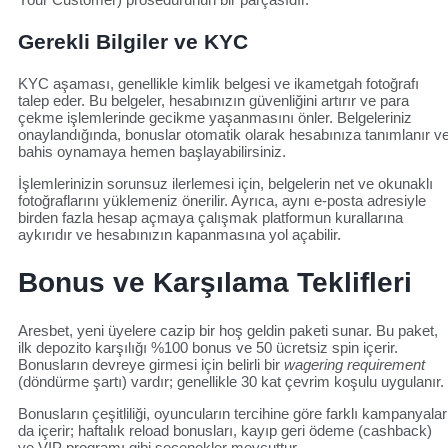
Gerekli Bilgiler ve KYC
KYC aşaması, genellikle kimlik belgesi ve ikametgah fotoğrafı
talep eder. Bu belgeler, hesabınızın güvenliğini artırır ve para
çekme işlemlerinde gecikme yaşanmasını önler. Belgeleriniz
onaylandığında, bonuslar otomatik olarak hesabınıza tanımlanır v
bahis oynamaya hemen başlayabilirsiniz.
İşlemlerinizin sorunsuz ilerlemesi için, belgelerin net ve okunaklı
fotoğraflarını yüklemeniz önerilir. Ayrıca, aynı e‑posta adresiyle
birden fazla hesap açmaya çalışmak platformun kurallarına
aykırıdır ve hesabınızın kapanmasına yol açabilir.
Bonus ve Karşılama Teklifleri
Aresbet, yeni üyelere cazip bir hoş geldin paketi sunar. Bu paket,
ilk depozito karşılığı %100 bonus ve 50 ücretsiz spin içerir.
Bonusların devreye girmesi için belirli bir
wagering requirement
(döndürme şartı) vardır; genellikle 30 kat çevrim koşulu uygulanır.
Bonusların çeşitliliği, oyuncuların tercihine göre farklı kampanyalar
da içerir; haftalık reload bonusları, kayıp geri ödeme (cashback)
ve VIP programı gibi seçenekler mevcuttur.