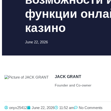
функции онла
казино
June 22, 2026
JACK GRANT
Founder and Co-owner
onyx25412
June 22, 2026
11:52 am
No Comments