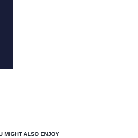
U MIGHT ALSO ENJOY