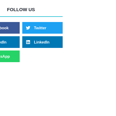
FOLLOW US
book
Twitter
edIn
LinkedIn
tsApp