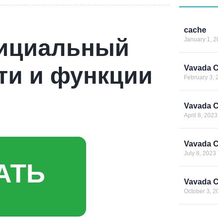
cache
фициальный
January 1, 
ти и функции
Vavada 
February 3, 
Vavada 
April 8, 2023
Vavada 
July 8, 2023
РАТЬ
Vavada 
October 3, 2