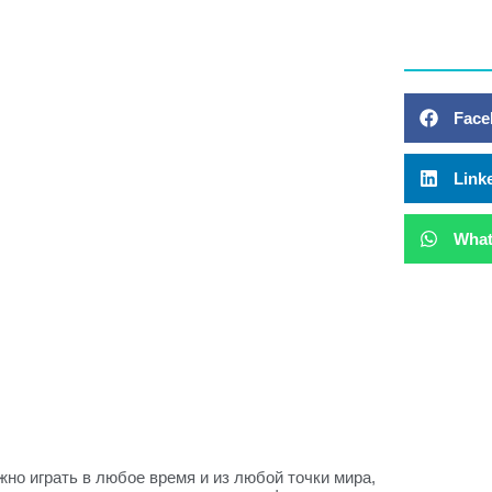
Face
Link
Wha
жно играть в любое время и из любой точки мира,