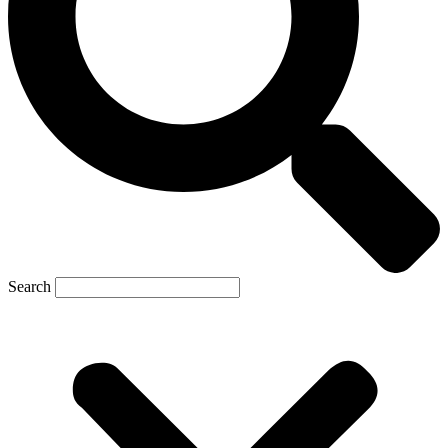
Search