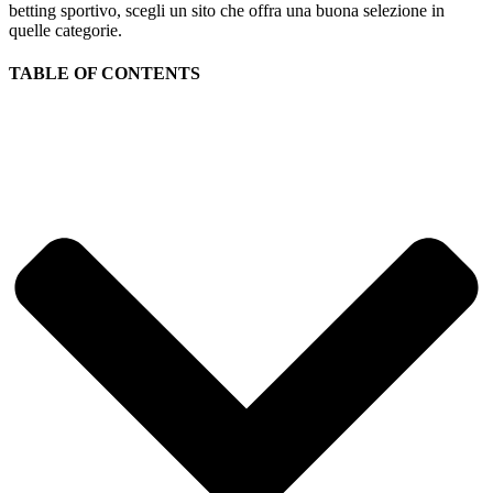
betting sportivo, scegli un sito che offra una buona selezione in
quelle categorie.
TABLE OF CONTENTS