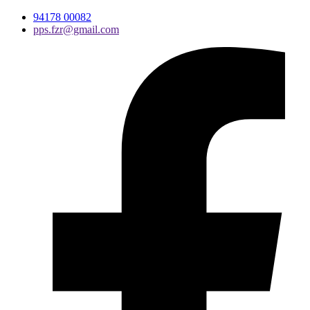
94178 00082
pps.fzr@gmail.com