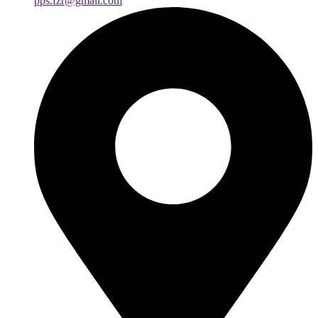
pps.fzr@gmail.com