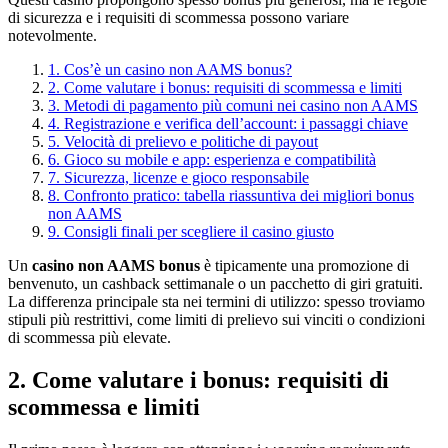
di sicurezza e i requisiti di scommessa possono variare
notevolmente.
1. Cos’è un casino non AAMS bonus?
2. Come valutare i bonus: requisiti di scommessa e limiti
3. Metodi di pagamento più comuni nei casino non AAMS
4. Registrazione e verifica dell’account: i passaggi chiave
5. Velocità di prelievo e politiche di payout
6. Gioco su mobile e app: esperienza e compatibilità
7. Sicurezza, licenze e gioco responsabile
8. Confronto pratico: tabella riassuntiva dei migliori bonus
non AAMS
9. Consigli finali per scegliere il casino giusto
Un
casino non AAMS bonus
è tipicamente una promozione di
benvenuto, un cashback settimanale o un pacchetto di giri gratuiti.
La differenza principale sta nei termini di utilizzo: spesso troviamo
stipuli più restrittivi, come limiti di prelievo sui vinciti o condizioni
di scommessa più elevate.
2. Come valutare i bonus: requisiti di
scommessa e limiti