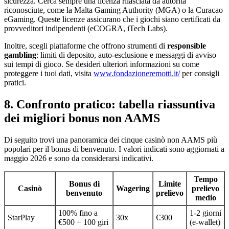
sicurezza. Cerca sempre una licenza rilasciata da autorità
riconosciute, come la Malta Gaming Authority (MGA) o la Curacao
eGaming. Queste licenze assicurano che i giochi siano certificati da
provveditori indipendenti (eCOGRA, iTech Labs).
Inoltre, scegli piattaforme che offrono strumenti di
responsible
gambling
: limiti di deposito, auto‑esclusione e messaggi di avviso
sui tempi di gioco. Se desideri ulteriori informazioni su come
proteggere i tuoi dati, visita
www.fondazioneremotti.it/
per consigli
pratici.
8. Confronto pratico: tabella riassuntiva
dei migliori bonus non AAMS
Di seguito trovi una panoramica dei cinque casinò non AAMS più
popolari per il bonus di benvenuto. I valori indicati sono aggiornati a
maggio 2026 e sono da considerarsi indicativi.
Tempo
Bonus di
Limite
Casinò
Wagering
prelievo
benvenuto
prelievo
medio
100% fino a
1‑2 giorni
StarPlay
30x
€300
€500 + 100 giri
(e‑wallet)