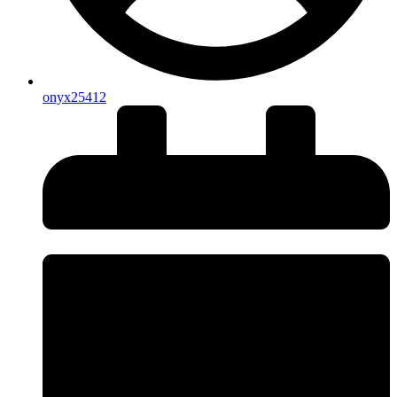
onyx25412