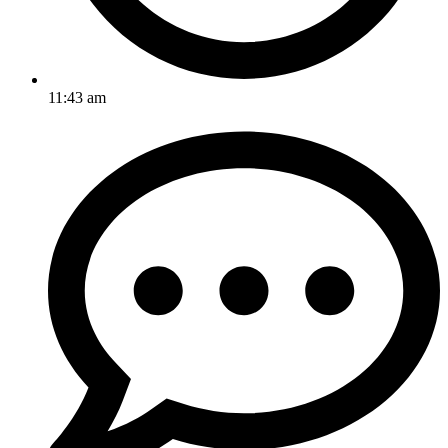
11:43 am