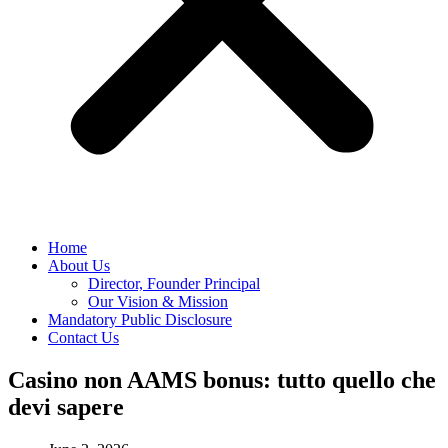
Home
About Us
Director, Founder Principal
Our Vision & Mission
Mandatory Public Disclosure
Contact Us
Casino non AAMS bonus: tutto quello che
devi sapere