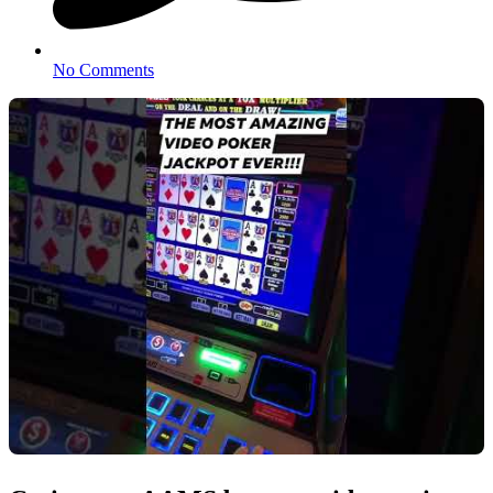
No Comments