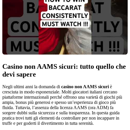
Casino non AAMS sicuri: tutto quello che
devi sapere
Negli ultimi anni la domanda di
casino non AAMS sicuri
è
cresciuta in modo esponenziale. Molti giocatori italiani cercano
piattaforme internazionali perché offrono una varietà di giochi più
ampia, bonus più generosi e spesso un’esperienza di gioco più
fluida. Tuttavia, l’assenza della licenza AAMS (ora ADM) fa
sorgere dubbi sulla sicurezza e sulla trasparenza. In questa guida
pratica trovi tutti gli elementi da controllare per non incappare in
truffe e per goderti il divertimento in tutta serenità.