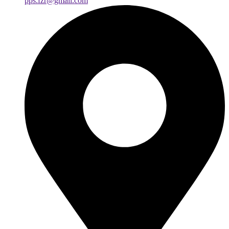
pps.fzr@gmail.com