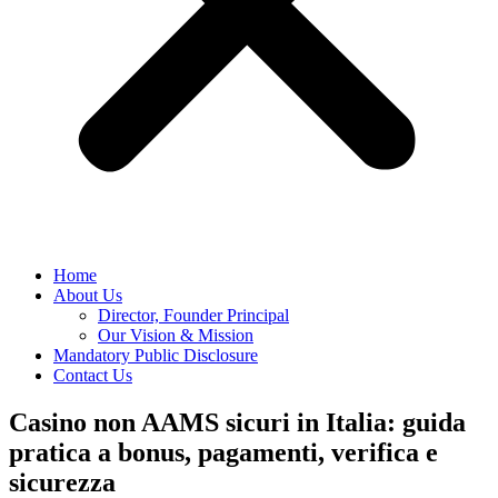
Home
About Us
Director, Founder Principal
Our Vision & Mission
Mandatory Public Disclosure
Contact Us
Casino non AAMS sicuri in Italia: guida
pratica a bonus, pagamenti, verifica e
sicurezza