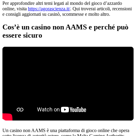
Per approfondire altri temi legati al mondo del gioco d’azzardo
online, visita
https://agorascienza.it/
. Qui troverai articoli, recensioni
e consigli aggiornati su casinò, scommesse e molto altro.
Cos’è un casino non AAMS e perché può
essere sicuro
Un casino non AAMS è una piattaforma di gioco online che opera
sotto licenza di autorità estere, come la Malta Gaming Authority