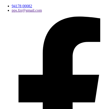
94178 00082
pps.fzr@gmail.com