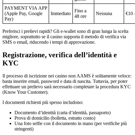
PAYMENT VIA APP
Fino a
(Apple Pay, Google
Immediato
Nessuna
€10 
48 ore
Pay)
Preferisci i prelievi rapidi? Gli e‑wallet sono di gran lunga la scelta
migliore, soprattutto se il casino supporta il metodo di verifica via
SMS o email, riducendo i tempi di approvazione.
Registrazione, verifica dell’identità e
KYC
Il processo di iscrizione nei casino non AAMS è solitamente veloce:
basta inserire email, password e data di nascita. Tuttavia, per poter
effettuare un prelievo sarà necessario completare la procedura KYC
(Know Your Customer).
I documenti richiesti più spesso includono:
Documento d’identità (carta d’identità, passaporto)
Prova di domicilio (bolletta, estratto conto)
Una foto selfie con il documento in mano (per verifiche più
stringenti)