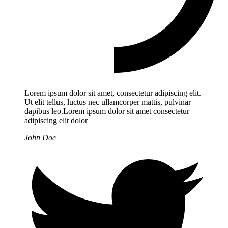
Lorem ipsum dolor sit amet, consectetur adipiscing elit.
Ut elit tellus, luctus nec ullamcorper mattis, pulvinar
dapibus leo.Lorem ipsum dolor sit amet consectetur
adipiscing elit dolor
John Doe