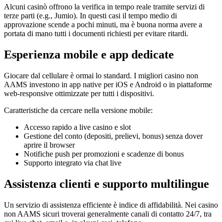
Alcuni casinò offrono la verifica in tempo reale tramite servizi di
terze parti (e.g., Jumio). In questi casi il tempo medio di
approvazione scende a pochi minuti, ma è buona norma avere a
portata di mano tutti i documenti richiesti per evitare ritardi.
Esperienza mobile e app dedicate
Giocare dal cellulare è ormai lo standard. I migliori casino non
AAMS investono in app native per iOS e Android o in piattaforme
web‑responsive ottimizzate per tutti i dispositivi.
Caratteristiche da cercare nella versione mobile:
Accesso rapido a live casino e slot
Gestione del conto (depositi, prelievi, bonus) senza dover
aprire il browser
Notifiche push per promozioni e scadenze di bonus
Supporto integrato via chat live
Assistenza clienti e supporto multilingue
Un servizio di assistenza efficiente è indice di affidabilità. Nei casino
non AAMS sicuri troverai generalmente canali di contatto 24/7, tra