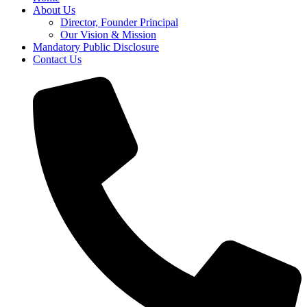
About Us
Director, Founder Principal
Our Vision & Mission
Mandatory Public Disclosure
Contact Us