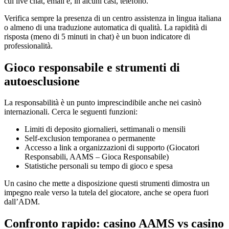
cui live chat, email e, in alcuni casi, telefono.
Verifica sempre la presenza di un centro assistenza in lingua italiana
o almeno di una traduzione automatica di qualità. La rapidità di
risposta (meno di 5 minuti in chat) è un buon indicatore di
professionalità.
Gioco responsabile e strumenti di
autoesclusione
La responsabilità è un punto imprescindibile anche nei casinò
internazionali. Cerca le seguenti funzioni:
Limiti di deposito giornalieri, settimanali o mensili
Self‑exclusion temporanea o permanente
Accesso a link a organizzazioni di supporto (Giocatori
Responsabili, AAMS – Gioca Responsabile)
Statistiche personali su tempo di gioco e spesa
Un casino che mette a disposizione questi strumenti dimostra un
impegno reale verso la tutela del giocatore, anche se opera fuori
dall’ADM.
Confronto rapido: casino AAMS vs casino