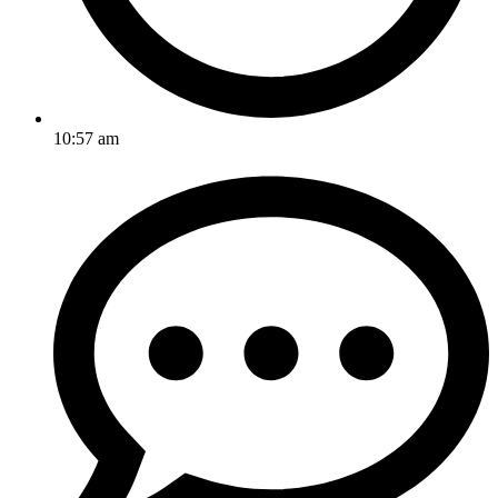
10:57 am