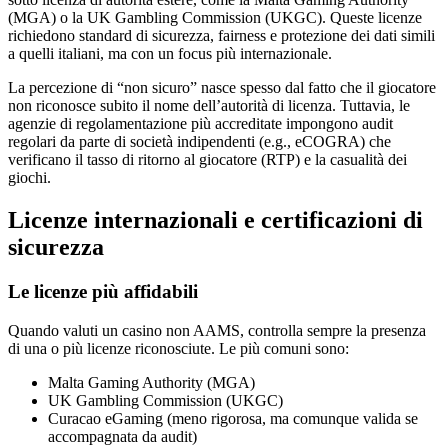
(MGA) o la UK Gambling Commission (UKGC). Queste licenze
richiedono standard di sicurezza, fairness e protezione dei dati simili
a quelli italiani, ma con un focus più internazionale.
La percezione di “non sicuro” nasce spesso dal fatto che il giocatore
non riconosce subito il nome dell’autorità di licenza. Tuttavia, le
agenzie di regolamentazione più accreditate impongono audit
regolari da parte di società indipendenti (e.g., eCOGRA) che
verificano il tasso di ritorno al giocatore (RTP) e la casualità dei
giochi.
Licenze internazionali e certificazioni di
sicurezza
Le licenze più affidabili
Quando valuti un casino non AAMS, controlla sempre la presenza
di una o più licenze riconosciute. Le più comuni sono:
Malta Gaming Authority (MGA)
UK Gambling Commission (UKGC)
Curacao eGaming (meno rigorosa, ma comunque valida se
accompagnata da audit)