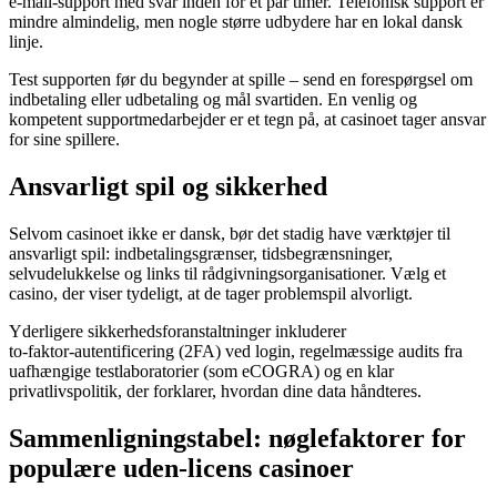
e‑mail‑support med svar inden for et par timer. Telefonisk support er
mindre almindelig, men nogle større udbydere har en lokal dansk
linje.
Test supporten før du begynder at spille – send en forespørgsel om
indbetaling eller udbetaling og mål svartiden. En venlig og
kompetent supportmedarbejder er et tegn på, at casinoet tager ansvar
for sine spillere.
Ansvarligt spil og sikkerhed
Selvom casinoet ikke er dansk, bør det stadig have værktøjer til
ansvarligt spil: indbetalingsgrænser, tidsbegrænsninger,
selvudelukkelse og links til rådgivningsorganisationer. Vælg et
casino, der viser tydeligt, at de tager problemspil alvorligt.
Yderligere sikkerhedsforanstaltninger inkluderer
to‑faktor‑autentificering (2FA) ved login, regelmæssige audits fra
uafhængige testlaboratorier (som eCOGRA) og en klar
privatlivspolitik, der forklarer, hvordan dine data håndteres.
Sammenligningstabel: nøglefaktorer for
populære uden‑licens casinoer