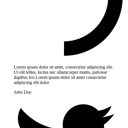
Lorem ipsum dolor sit amet, consectetur adipiscing elit.
Ut elit tellus, luctus nec ullamcorper mattis, pulvinar
dapibus leo.Lorem ipsum dolor sit amet consectetur
adipiscing elit dolor
John Doe