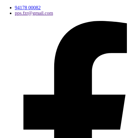
94178 00082
pps.fzr@gmail.com