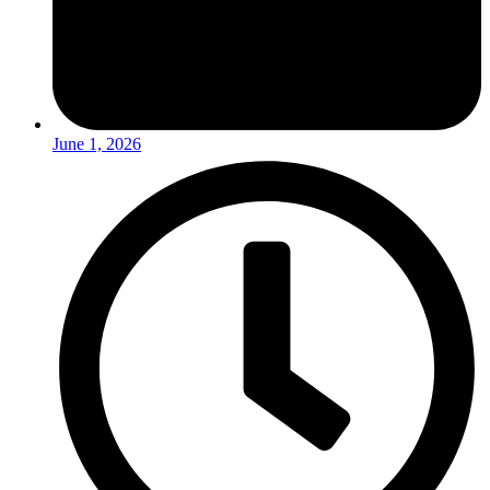
June 1, 2026