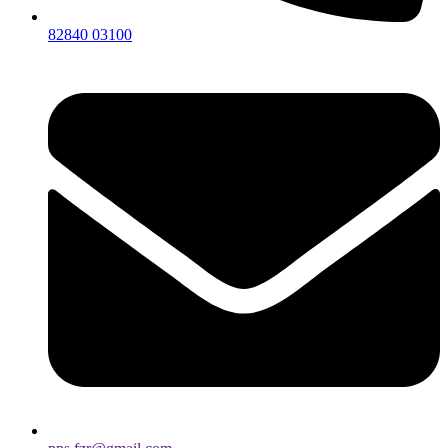
82840 03100