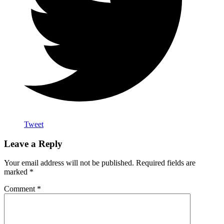
Tweet
Leave a Reply
Your email address will not be published.
Required fields are
marked
*
Comment
*