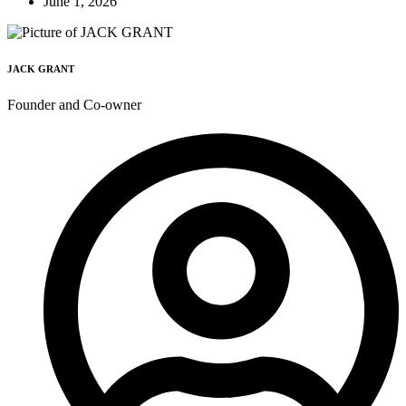
June 1, 2026
JACK GRANT
Founder and Co-owner