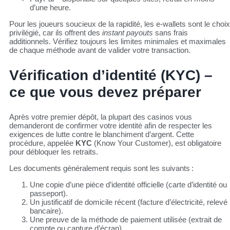
d’une heure.
Pour les joueurs soucieux de la rapidité, les e‑wallets sont le choix
privilégié, car ils offrent des
instant payouts
sans frais
additionnels. Vérifiez toujours les limites minimales et maximales
de chaque méthode avant de valider votre transaction.
Vérification d’identité (KYC) –
ce que vous devez préparer
Après votre premier dépôt, la plupart des casinos vous
demanderont de confirmer votre identité afin de respecter les
exigences de lutte contre le blanchiment d’argent. Cette
procédure, appelée
KYC
(Know Your Customer), est obligatoire
pour débloquer les retraits.
Les documents généralement requis sont les suivants :
Une copie d’une pièce d’identité officielle (carte d’identité ou
passeport).
Un justificatif de domicile récent (facture d’électricité, relevé
bancaire).
Une preuve de la méthode de paiement utilisée (extrait de
compte ou capture d’écran).