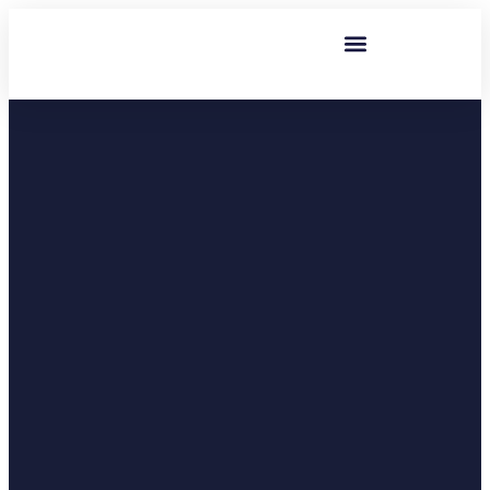
MANDATORY PUBLIC DISCLOSURE