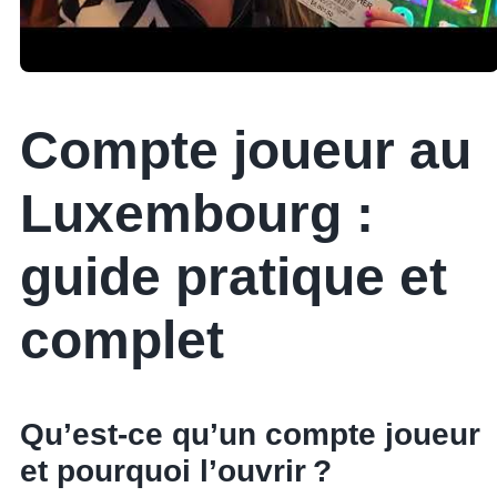
Compte joueur au
Luxembourg :
guide pratique et
complet
Qu’est‑ce qu’un compte joueur
et pourquoi l’ouvrir ?