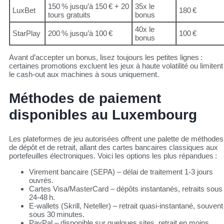
150 % jusqu’à 150 € + 20
35x le
LuxBet
180 €
tours gratuits
bonus
40x le
StarPlay
200 % jusqu’à 100 €
100 €
bonus
Avant d’accepter un bonus, lisez toujours les petites lignes :
certaines promotions excluent les jeux à haute volatilité ou limitent
le cash‑out aux machines à sous uniquement.
Méthodes de paiement
disponibles au Luxembourg
Les plateformes de jeu autorisées offrent une palette de méthodes
de dépôt et de retrait, allant des cartes bancaires classiques aux
portefeuilles électroniques. Voici les options les plus répandues :
Virement bancaire (SEPA) – délai de traitement 1‑3 jours
ouvrés.
Cartes Visa/MasterCard – dépôts instantanés, retraits sous
24‑48 h.
E‑wallets (Skrill, Neteller) – retrait quasi‑instantané, souvent
sous 30 minutes.
PayPal – disponible sur quelques sites, retrait en moins