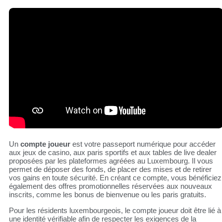
Un
compte joueur
est votre passeport numérique pour accéder
aux jeux de casino, aux paris sportifs et aux tables de live dealer
proposées par les plateformes agréées au Luxembourg. Il vous
permet de déposer des fonds, de placer des mises et de retirer
vos gains en toute sécurité. En créant ce compte, vous bénéficiez
également des offres promotionnelles réservées aux nouveaux
inscrits, comme les bonus de bienvenue ou les paris gratuits.
Pour les résidents luxembourgeois, le compte joueur doit être lié à
une identité vérifiable afin de respecter les exigences de la