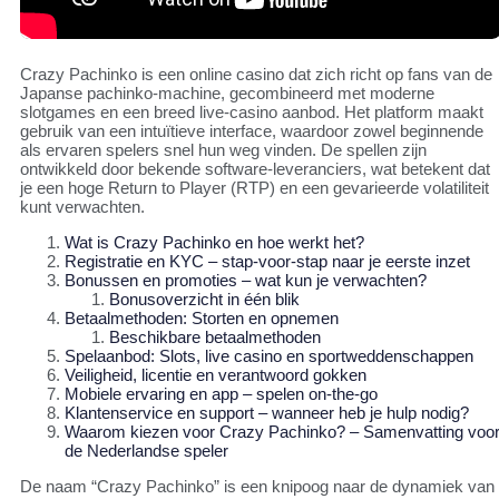
Crazy Pachinko is een online casino dat zich richt op fans van de
Japanse pachinko‑machine, gecombineerd met moderne
slotgames en een breed live‑casino aanbod. Het platform maakt
gebruik van een intuïtieve interface, waardoor zowel beginnende
als ervaren spelers snel hun weg vinden. De spellen zijn
ontwikkeld door bekende software‑leveranciers, wat betekent dat
je een hoge Return to Player (RTP) en een gevarieerde volatiliteit
kunt verwachten.
Wat is Crazy Pachinko en hoe werkt het?
Registratie en KYC – stap‑voor‑stap naar je eerste inzet
Bonussen en promoties – wat kun je verwachten?
Bonusoverzicht in één blik
Betaalmethoden: Storten en opnemen
Beschikbare betaalmethoden
Spelaanbod: Slots, live casino en sportweddenschappen
Veiligheid, licentie en verantwoord gokken
Mobiele ervaring en app – spelen on‑the‑go
Klantenservice en support – wanneer heb je hulp nodig?
Waarom kiezen voor Crazy Pachinko? – Samenvatting voo
de Nederlandse speler
De naam “Crazy Pachinko” is een knipoog naar de dynamiek van