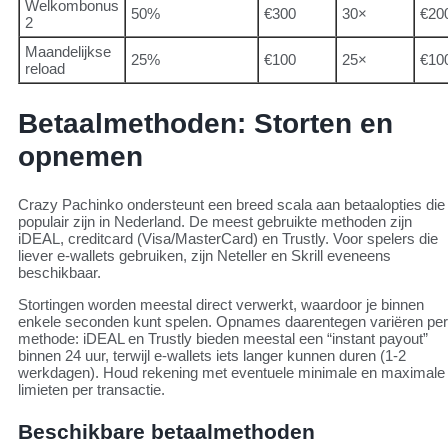
Welkombonus
50%
€300
30×
€20
2
Maandelijkse
25%
€100
25×
€10
reload
Betaalmethoden: Storten en
opnemen
Crazy Pachinko ondersteunt een breed scala aan betaalopties die
populair zijn in Nederland. De meest gebruikte methoden zijn
iDEAL, creditcard (Visa/MasterCard) en Trustly. Voor spelers die
liever e‑wallets gebruiken, zijn Neteller en Skrill eveneens
beschikbaar.
Stortingen worden meestal direct verwerkt, waardoor je binnen
enkele seconden kunt spelen. Opnames daarentegen variëren per
methode: iDEAL en Trustly bieden meestal een “instant payout”
binnen 24 uur, terwijl e‑wallets iets langer kunnen duren (1‑2
werkdagen). Houd rekening met eventuele minimale en maximale
limieten per transactie.
Beschikbare betaalmethoden