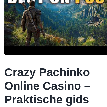
Crazy Pachinko
Online Casino –
Praktische gids