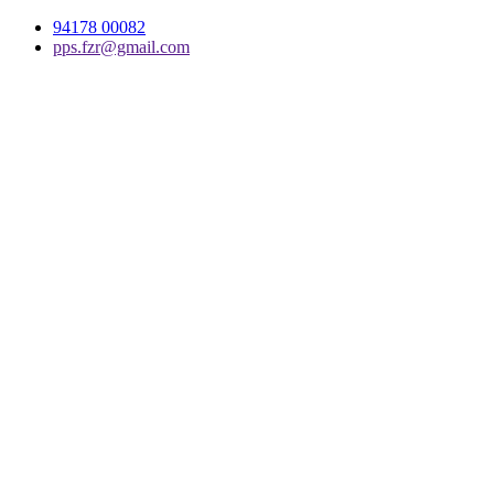
94178 00082
pps.fzr@gmail.com