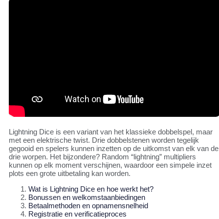
Lightning Dice is een variant van het klassieke dobbelspel, maar
met een elektrische twist. Drie dobbelstenen worden tegelijk
gegooid en spelers kunnen inzetten op de uitkomst van elk van de
drie worpen. Het bijzondere? Random “lightning” multipliers
kunnen op elk moment verschijnen, waardoor een simpele inzet
plots een grote uitbetaling kan worden.
Wat is Lightning Dice en hoe werkt het?
Bonussen en welkomstaanbiedingen
Betaalmethoden en opnamensnelheid
Registratie en verificatieproces