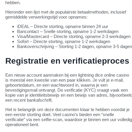
hebben.
Hieronder een lijst met de populairste betaalmethoden, inclusief
gemiddelde verwerkingstijd voor opnames:
iDEAL – Directe storting, opname binnen 24 uur
Bancontact – Snelle storting, opname 1‑2 werkdagen
Visa/Mastercard – Directe storting, opname 2‑3 werkdagen
Sofort – Directe storting, opname 1‑2 werkdagen
Bankoverschrijving – Storting 1‑2 dagen, opname 3‑5 dagen
Registratie en verificatieproces
Een nieuw account aanmaken bij een lightning dice online casino
is meestal een kwestie van een paar klikken. Je vult je e‑mail,
geboortedatum, en een wachtwoord in, waarna je een
bevestigingsmail ontvangt. De verificatie (KYC) vraagt vaak een
kopie van je identiteitsbewijs en een bewijs van adres, bijvoorbeel
een recent bankafschrift.
Het is belangrijk om deze documenten klaar te hebben voordat je
een eerste storting doet. Veel casino’s bieden een “snelle
verificatie” via een selfie‑scan, waardoor je binnen een uur volledig
operationeel bent.