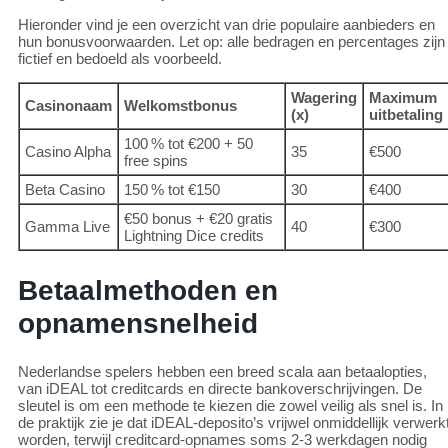
Hieronder vind je een overzicht van drie populaire aanbieders en
hun bonusvoorwaarden. Let op: alle bedragen en percentages zijn
fictief en bedoeld als voorbeeld.
Wagering
Maximum
Casinonaam
Welkomstbonus
(x)
uitbetaling
100 % tot €200 + 50
Casino Alpha
35
€500
free spins
Beta Casino
150 % tot €150
30
€400
€50 bonus + €20 gratis
Gamma Live
40
€300
Lightning Dice credits
Betaalmethoden en
opnamensnelheid
Nederlandse spelers hebben een breed scala aan betaalopties,
van iDEAL tot creditcards en directe bankoverschrijvingen. De
sleutel is om een methode te kiezen die zowel veilig als snel is. In
de praktijk zie je dat iDEAL-deposito’s vrijwel onmiddellijk verwerk
worden, terwijl creditcard‑opnames soms 2‑3 werkdagen nodig