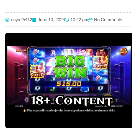
onyx25412
June 10, 2026
10:42 pm
No Comments