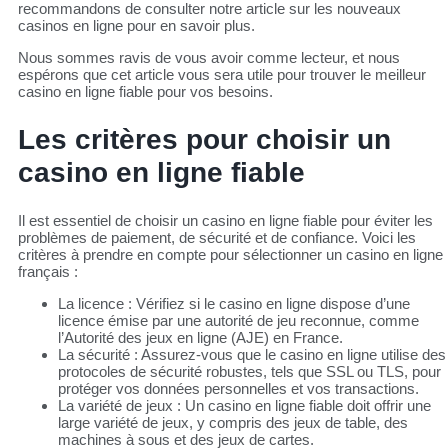
recommandons de consulter notre article sur les nouveaux
casinos en ligne pour en savoir plus.
Nous sommes ravis de vous avoir comme lecteur, et nous
espérons que cet article vous sera utile pour trouver le meilleur
casino en ligne fiable pour vos besoins.
Les critères pour choisir un
casino en ligne fiable
Il est essentiel de choisir un casino en ligne fiable pour éviter les
problèmes de paiement, de sécurité et de confiance. Voici les
critères à prendre en compte pour sélectionner un casino en ligne
français :
La licence : Vérifiez si le casino en ligne dispose d’une
licence émise par une autorité de jeu reconnue, comme
l’Autorité des jeux en ligne (AJE) en France.
La sécurité : Assurez-vous que le casino en ligne utilise des
protocoles de sécurité robustes, tels que SSL ou TLS, pour
protéger vos données personnelles et vos transactions.
La variété de jeux : Un casino en ligne fiable doit offrir une
large variété de jeux, y compris des jeux de table, des
machines à sous et des jeux de cartes.