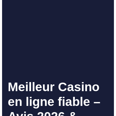
Meilleur Casino
en ligne fiable –