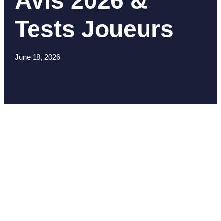
Avis 2026 &
Tests Joueurs
June 18, 2026