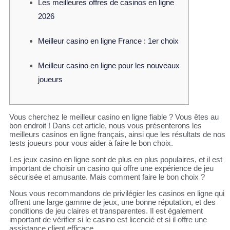
Les meilleures offres de casinos en ligne
2026
Meilleur casino en ligne France : 1er choix
Meilleur casino en ligne pour les nouveaux
joueurs
Vous cherchez le meilleur casino en ligne fiable ? Vous êtes au
bon endroit ! Dans cet article, nous vous présenterons les
meilleurs casinos en ligne français, ainsi que les résultats de nos
tests joueurs pour vous aider à faire le bon choix.
Les jeux casino en ligne sont de plus en plus populaires, et il est
important de choisir un casino qui offre une expérience de jeu
sécurisée et amusante. Mais comment faire le bon choix ?
Nous vous recommandons de privilégier les casinos en ligne qui
offrent une large gamme de jeux, une bonne réputation, et des
conditions de jeu claires et transparentes. Il est également
important de vérifier si le casino est licencié et si il offre une
assistance client efficace.