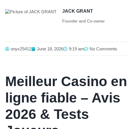
JACK GRANT
Founder and Co-owner
onyx25412
June 18, 2026
9:19 am
No Comments
Meilleur Casino en
ligne fiable – Avis
2026 & Tests