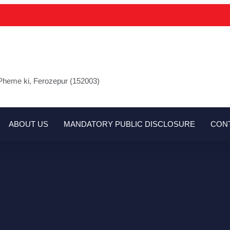
Pheme ki, Ferozepur (152003)
ABOUT US
MANDATORY PUBLIC DISCLOSURE
CON