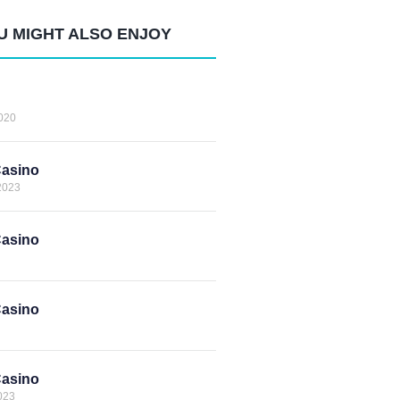
U MIGHT ALSO ENJOY
2020
Casino
2023
Casino
Casino
Casino
023