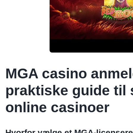
MGA casino anmeld
praktiske guide til
online casinoer
Hvorfor vælge et MGA‑licensere