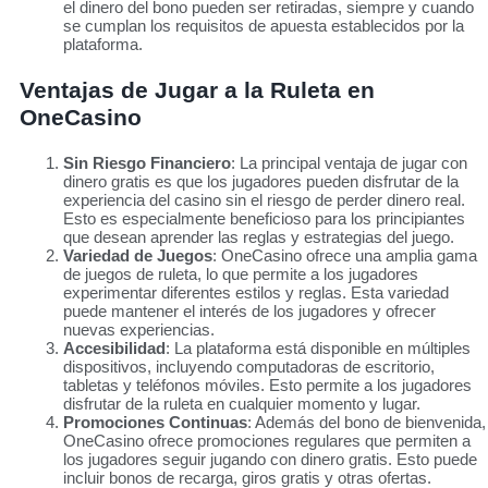
el dinero del bono pueden ser retiradas, siempre y cuando
se cumplan los requisitos de apuesta establecidos por la
plataforma.
Ventajas de Jugar a la Ruleta en
OneCasino
Sin Riesgo Financiero
: La principal ventaja de jugar con
dinero gratis es que los jugadores pueden disfrutar de la
experiencia del casino sin el riesgo de perder dinero real.
Esto es especialmente beneficioso para los principiantes
que desean aprender las reglas y estrategias del juego.
Variedad de Juegos
: OneCasino ofrece una amplia gama
de juegos de ruleta, lo que permite a los jugadores
experimentar diferentes estilos y reglas. Esta variedad
puede mantener el interés de los jugadores y ofrecer
nuevas experiencias.
Accesibilidad
: La plataforma está disponible en múltiples
dispositivos, incluyendo computadoras de escritorio,
tabletas y teléfonos móviles. Esto permite a los jugadores
disfrutar de la ruleta en cualquier momento y lugar.
Promociones Continuas
: Además del bono de bienvenida,
OneCasino ofrece promociones regulares que permiten a
los jugadores seguir jugando con dinero gratis. Esto puede
incluir bonos de recarga, giros gratis y otras ofertas.