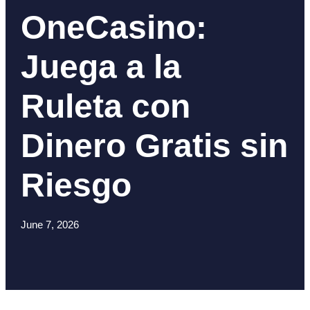
OneCasino:
Juega a la
Ruleta con
Dinero Gratis sin
Riesgo
June 7, 2026