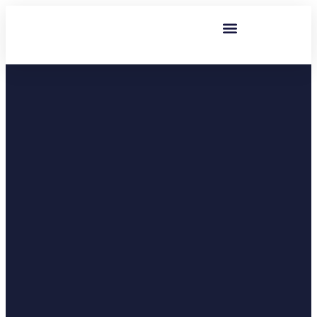
MANDATORY PUBLIC DISCLOSURE