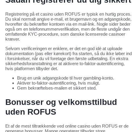
Registrering på et casino uden ROFUS er typisk en hurtig proces.
Du skal normalt angive e‑mail, et brugernavn og en adgangskode,
hvorefter du bekræfter kontoen via en mail‑link. Nogle sider beder
også om en telefonnummerverifikation, men de fleste undgår den
omfattende KYC‑procedure, som danske licenserede casinoer
kræver.
Selvom verificeringen er enklere, er det en god idé at uploade
dokumentation (pas eller kørekort) fra starten, så du ikke løber ind
i forsinkelser, når du vil foretage den første udbetaling. En ekstra
sikkerhedsforanstaltning er at aktivere to‑faktor‑autentificering,
hvis platformen tilbyder det.
Brug en unik adgangskode til hver gambling‑konto.
Aktiver to‑faktor‑autentificering, hvis muligt.
Gem bekræftelses‑mailen et sikkert sted.
Bonusser og velkomsttilbud
uden ROFUS
Et af de mest tiltrækkende ved online casino uden ROFUS er de
generøse bonusser. Mange operatører tilbyder store