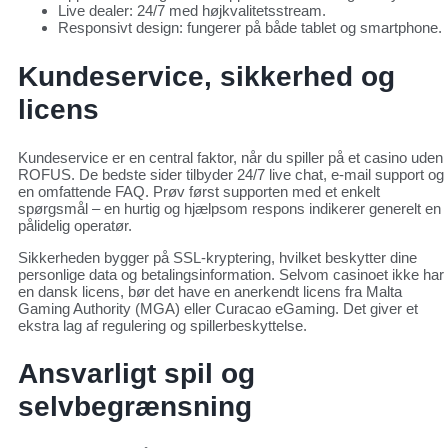
Live dealer: 24/7 med højkvalitetsstream.
Responsivt design: fungerer på både tablet og smartphone.
Kundeservice, sikkerhed og
licens
Kundeservice er en central faktor, når du spiller på et casino uden
ROFUS. De bedste sider tilbyder 24/7 live chat, e‑mail support og
en omfattende FAQ. Prøv først supporten med et enkelt
spørgsmål – en hurtig og hjælpsom respons indikerer generelt en
pålidelig operatør.
Sikkerheden bygger på SSL‑kryptering, hvilket beskytter dine
personlige data og betalingsinformation. Selvom casinoet ikke har
en dansk licens, bør det have en anerkendt licens fra Malta
Gaming Authority (MGA) eller Curacao eGaming. Det giver et
ekstra lag af regulering og spillerbeskyttelse.
Ansvarligt spil og
selvbegrænsning