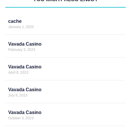
cache
January 1, 2020
Vavada Casino
February 3, 2023
Vavada Casino
April 8, 2023
Vavada Casino
July 8, 2023
Vavada Casino
October 3, 2023