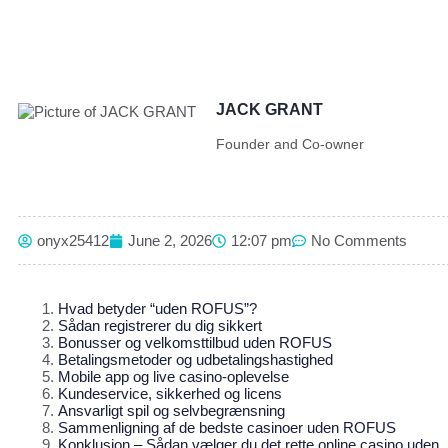
JACK GRANT
Founder and Co-owner
onyx25412
June 2, 2026
12:07 pm
No Comments
Hvad betyder “uden ROFUS”?
Sådan registrerer du dig sikkert
Bonusser og velkomsttilbud uden ROFUS
Betalingsmetoder og udbetalingshastighed
Mobile app og live casino‑oplevelse
Kundeservice, sikkerhed og licens
Ansvarligt spil og selvbegrænsning
Sammenligning af de bedste casinoer uden ROFUS
Konklusion – Sådan vælger du det rette online casino uden