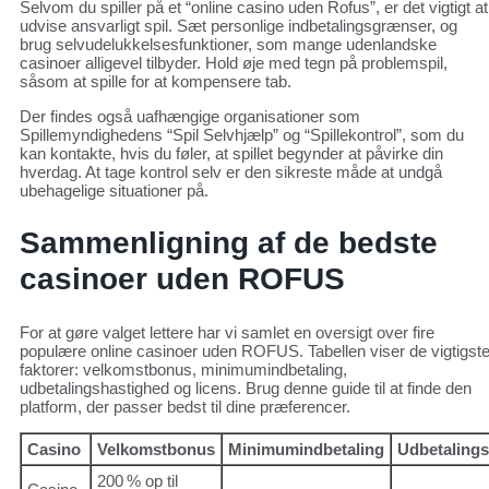
Selvom du spiller på et “online casino uden Rofus”, er det vigtigt at
udvise ansvarligt spil. Sæt personlige indbetalingsgrænser, og
brug selvudelukkelsesfunktioner, som mange udenlandske
casinoer alligevel tilbyder. Hold øje med tegn på problemspil,
såsom at spille for at kompensere tab.
Der findes også uafhængige organisationer som
Spillemyndighedens “Spil Selvhjælp” og “Spillekontrol”, som du
kan kontakte, hvis du føler, at spillet begynder at påvirke din
hverdag. At tage kontrol selv er den sikreste måde at undgå
ubehagelige situationer på.
Sammenligning af de bedste
casinoer uden ROFUS
For at gøre valget lettere har vi samlet en oversigt over fire
populære online casinoer uden ROFUS. Tabellen viser de vigtigst
faktorer: velkomstbonus, minimumindbetaling,
udbetalingshastighed og licens. Brug denne guide til at finde den
platform, der passer bedst til dine præferencer.
Casino
Velkomstbonus
Minimumindbetaling
Udbetaling
200 % op til