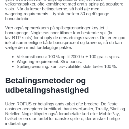
velkomstpakker, ofte kombineret med gratis spins på populære
slots. Når du læser betingelserne, så hold øje med
wagering‑requirements – typisk mellem 30 og 40 gange
bonusbeløbet.
Vær også opmærksom på spilbegrænsninger knyttet til
bonuspenge. Nogle casinoer tillader kun bestemte spil (fx
lav‑RTP‑slots) for at opfylde omsætningskravene. Det er en god
idé at sammenligne både bonusprocent og kravene, så du kan
vælge den mest fordelagtige pakke.
Velkomstbonus: 100 % op til 2000 kr + 100 gratis spins.
Wagering‑requirement: 35 x bonus.
Spilbegrænsning: kun lav‑volatilitet slots tæller 100 %.
Betalingsmetoder og
udbetalingshastighed
Uden ROFUS er betalingslandskabet ofte bredere. De fleste
casinoer accepterer kreditkort, bankoverførsler, Trustly, Skrill og
Neteller. Nogle tilbyder også forudbetalte kort eller MobilePay,
hvilket er en stor fordel for danske spillere, der ønsker hurtige
indbetalinger.