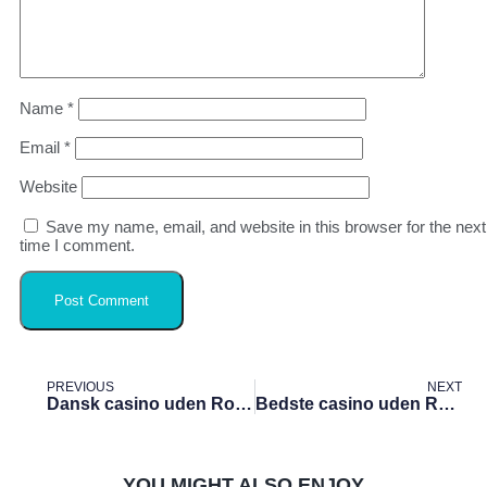
Name
*
Email
*
Website
Save my name, email, and website in this browser for the next
time I comment.
PREVIOUS
NEXT
Dansk casino uden Rofus – hvad du skal vide
Bedste casino uden Rofus – Sådan registrerer du dig hurtigt i 2026
YOU MIGHT ALSO ENJOY