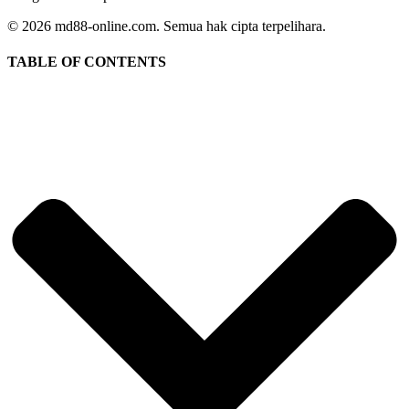
© 2026 md88-online.com. Semua hak cipta terpelihara.
TABLE OF CONTENTS