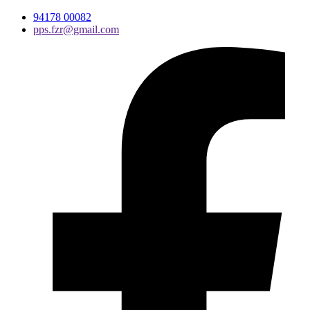
94178 00082
pps.fzr@gmail.com