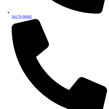
94178 00082