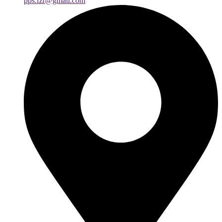
pps.fzr@gmail.com