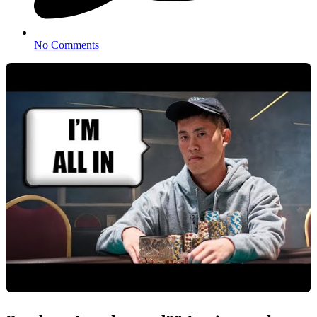
No Comments