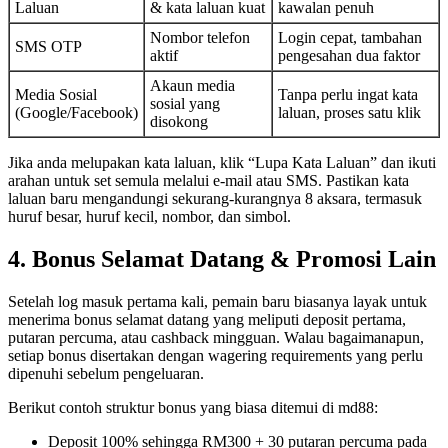
Laluan
& kata laluan kuat
kawalan penuh
Nombor telefon
Login cepat, tambahan
SMS OTP
aktif
pengesahan dua faktor
Akaun media
Media Sosial
Tanpa perlu ingat kata
sosial yang
(Google/Facebook)
laluan, proses satu klik
disokong
Jika anda melupakan kata laluan, klik “Lupa Kata Laluan” dan ikuti
arahan untuk set semula melalui e‑mail atau SMS. Pastikan kata
laluan baru mengandungi sekurang‑kurangnya 8 aksara, termasuk
huruf besar, huruf kecil, nombor, dan simbol.
4. Bonus Selamat Datang & Promosi Lain
Setelah log masuk pertama kali, pemain baru biasanya layak untuk
menerima bonus selamat datang yang meliputi deposit pertama,
putaran percuma, atau cashback mingguan. Walau bagaimanapun,
setiap bonus disertakan dengan wagering requirements yang perlu
dipenuhi sebelum pengeluaran.
Berikut contoh struktur bonus yang biasa ditemui di md88:
Deposit 100% sehingga RM300 + 30 putaran percuma pada