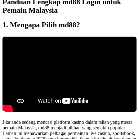
Panduan Lengkap md88 Login untuk
Pemain Malaysia
1. Mengapa Pilih md88?
Jika anda sedang mencari platform kasino dalam talian yang mesra
pemain Malaysia, md88 menjadi pilihan yang semakin popular.
Laman ini menawarkan pelbagai permainan live casino, sportsbook,
serta slot dengan RTP yang kompetitif. Semua itu dipadukan dengan