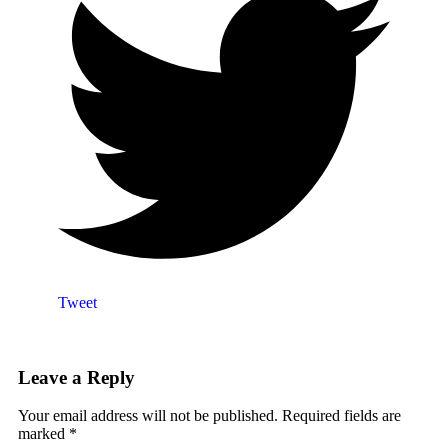
Tweet
Leave a Reply
Your email address will not be published.
Required fields are
marked
*