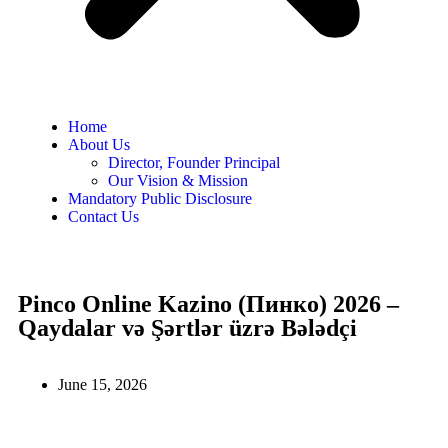
Home
About Us
Director, Founder Principal
Our Vision & Mission
Mandatory Public Disclosure
Contact Us
Pinco Online Kazino (Пинко) 2026 –
Qaydalar və Şərtlər üzrə Bələdçi
June 15, 2026