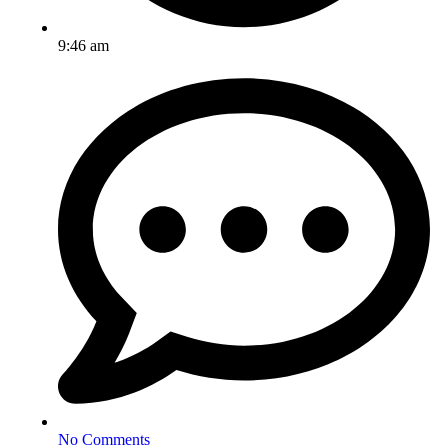
9:46 am
No Comments