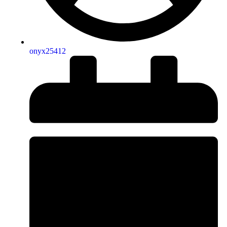
onyx25412