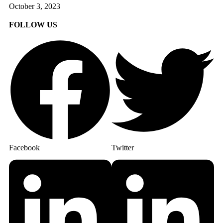
October 3, 2023
FOLLOW US
Facebook
Twitter