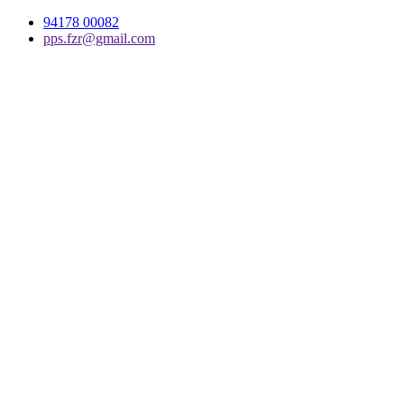
94178 00082
pps.fzr@gmail.com