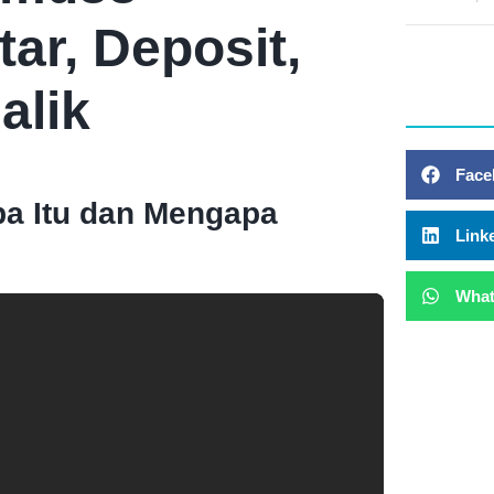
tar, Deposit,
alik
Face
a Itu dan Mengapa
Link
Wha