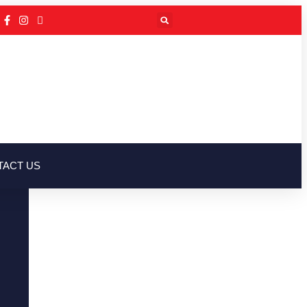
TACT US