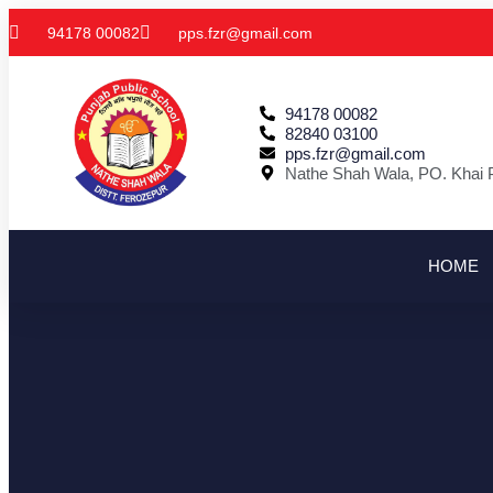
94178 00082
pps.fzr@gmail.com
94178 00082
82840 03100
pps.fzr@gmail.com
Nathe Shah Wala, PO. Khai 
HOME