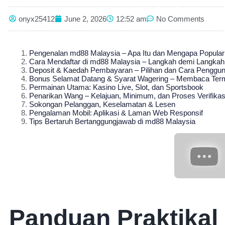
onyx25412
June 2, 2026
12:52 am
No Comments
Pengenalan md88 Malaysia – Apa Itu dan Mengapa Popular
Cara Mendaftar di md88 Malaysia – Langkah demi Langkah
Deposit & Kaedah Pembayaran – Pilihan dan Cara Penggu
Bonus Selamat Datang & Syarat Wagering – Membaca Terma
Permainan Utama: Kasino Live, Slot, dan Sportsbook
Penarikan Wang – Kelajuan, Minimum, dan Proses Verifikas
Sokongan Pelanggan, Keselamatan & Lesen
Pengalaman Mobil: Aplikasi & Laman Web Responsif
Tips Bertaruh Bertanggungjawab di md88 Malaysia
Panduan Praktikal