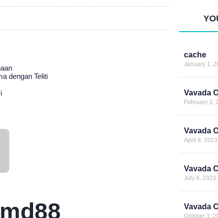
YO
cache
January 1, 
naan
 dengan Teliti
i
Vavada 
February 3, 
Vavada 
April 8, 2023
Vavada 
July 8, 2023
 md88
Vavada 
October 3, 2