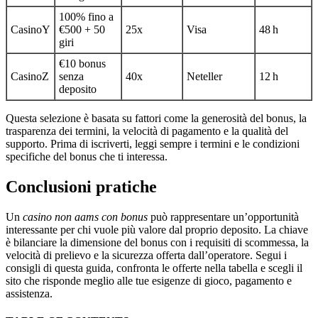
100% fino a
CasinoY
€500 + 50
25x
Visa
48 h
giri
€10 bonus
CasinoZ
senza
40x
Neteller
12 h
deposito
Questa selezione è basata su fattori come la generosità del bonus, la
trasparenza dei termini, la velocità di pagamento e la qualità del
supporto. Prima di iscriverti, leggi sempre i termini e le condizioni
specifiche del bonus che ti interessa.
Conclusioni pratiche
Un
casino non aams con bonus
può rappresentare un’opportunità
interessante per chi vuole più valore dal proprio deposito. La chiave
è bilanciare la dimensione del bonus con i requisiti di scommessa, la
velocità di prelievo e la sicurezza offerta dall’operatore. Segui i
consigli di questa guida, confronta le offerte nella tabella e scegli il
sito che risponde meglio alle tue esigenze di gioco, pagamento e
assistenza.