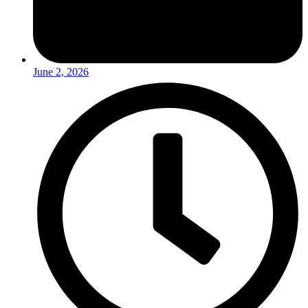
June 2, 2026