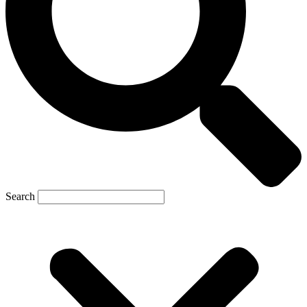
Search