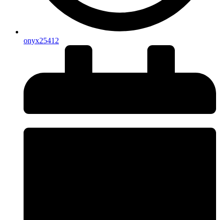
onyx25412