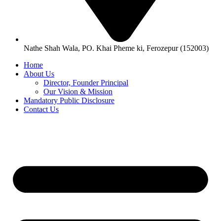
Nathe Shah Wala, PO. Khai Pheme ki, Ferozepur (152003)
Home
About Us
Director, Founder Principal
Our Vision & Mission
Mandatory Public Disclosure
Contact Us