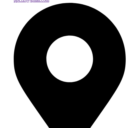
pps.fzr@gmail.com