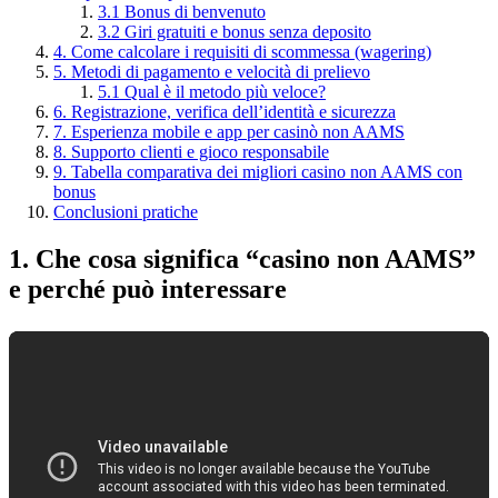
3.1 Bonus di benvenuto
3.2 Giri gratuiti e bonus senza deposito
4. Come calcolare i requisiti di scommessa (wagering)
5. Metodi di pagamento e velocità di prelievo
5.1 Qual è il metodo più veloce?
6. Registrazione, verifica dell’identità e sicurezza
7. Esperienza mobile e app per casinò non AAMS
8. Supporto clienti e gioco responsabile
9. Tabella comparativa dei migliori casino non AAMS con
bonus
Conclusioni pratiche
1. Che cosa significa “casino non AAMS”
e perché può interessare