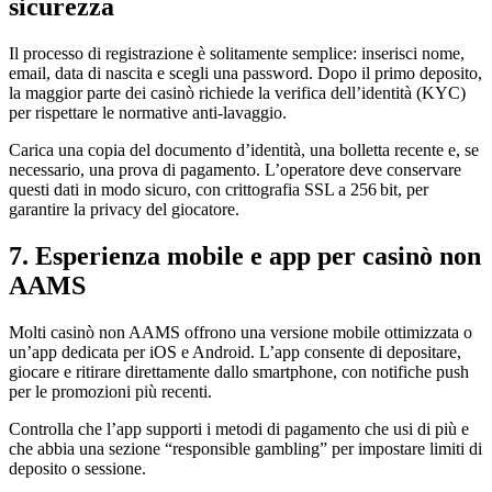
sicurezza
Il processo di registrazione è solitamente semplice: inserisci nome,
email, data di nascita e scegli una password. Dopo il primo deposito,
la maggior parte dei casinò richiede la verifica dell’identità (KYC)
per rispettare le normative anti‑lavaggio.
Carica una copia del documento d’identità, una bolletta recente e, se
necessario, una prova di pagamento. L’operatore deve conservare
questi dati in modo sicuro, con crittografia SSL a 256 bit, per
garantire la privacy del giocatore.
7. Esperienza mobile e app per casinò non
AAMS
Molti casinò non AAMS offrono una versione mobile ottimizzata o
un’app dedicata per iOS e Android. L’app consente di depositare,
giocare e ritirare direttamente dallo smartphone, con notifiche push
per le promozioni più recenti.
Controlla che l’app supporti i metodi di pagamento che usi di più e
che abbia una sezione “responsible gambling” per impostare limiti di
deposito o sessione.