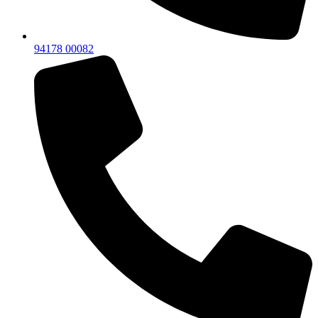
94178 00082