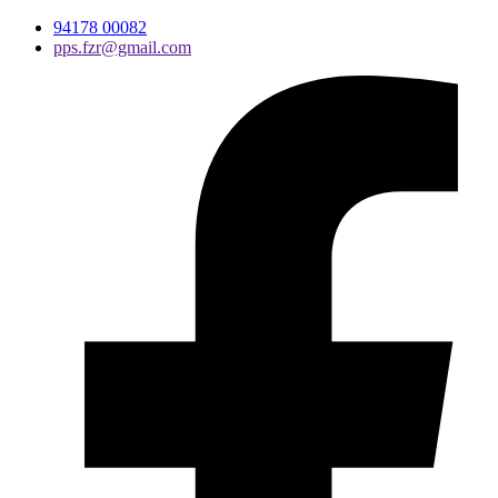
94178 00082
pps.fzr@gmail.com