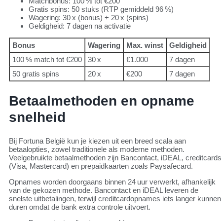
Matchbonus: 100 % tot €200
Gratis spins: 50 stuks (RTP gemiddeld 96 %)
Wagering: 30 x (bonus) + 20 x (spins)
Geldigheid: 7 dagen na activatie
Bonus
Wagering
Max. winst
Geldigheid
100 % match tot €200
30 x
€1.000
7 dagen
50 gratis spins
20 x
€200
7 dagen
Betaalmethoden en opname
snelheid
Bij Fortuna België kun je kiezen uit een breed scala aan
betaalopties, zowel traditionele als moderne methoden.
Veelgebruikte betaalmethoden zijn Bancontact, iDEAL, creditcard
(Visa, Mastercard) en prepaidkaarten zoals Paysafecard.
Opnames worden doorgaans binnen 24 uur verwerkt, afhankelijk
van de gekozen methode. Bancontact en iDEAL leveren de
snelste uitbetalingen, terwijl creditcardopnames iets langer kunnen
duren omdat de bank extra controle uitvoert.