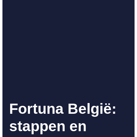
Fortuna België:
stappen en