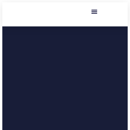
MANDATORY PUBLIC DISCLOSURE