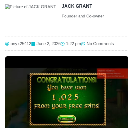
JACK GRANT
Founder and Co-owner
onyx25412
June 2, 2026
1:22 pm
No Comments