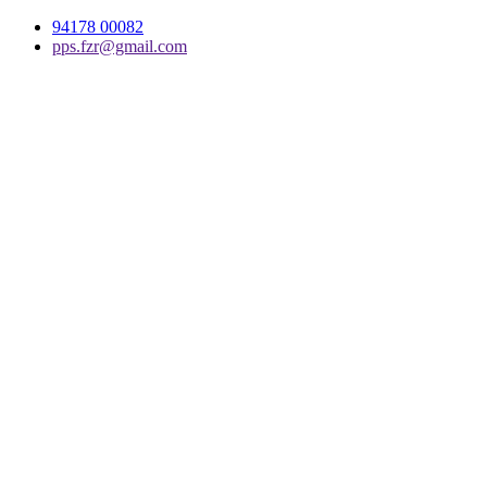
94178 00082
pps.fzr@gmail.com