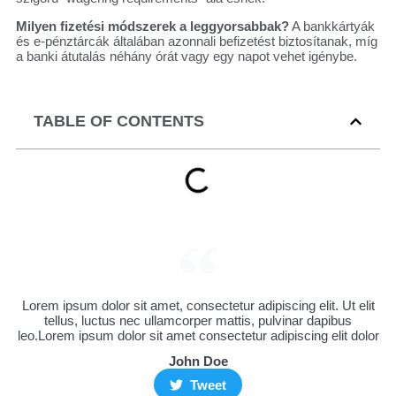
Milyen fizetési módszerek a leggyorsabbak?
A bankkártyák
és e‑pénztárcák általában azonnali befizetést biztosítanak, míg
a banki átutalás néhány órát vagy egy napot vehet igénybe.
TABLE OF CONTENTS
Lorem ipsum dolor sit amet, consectetur adipiscing elit. Ut elit
tellus, luctus nec ullamcorper mattis, pulvinar dapibus
leo.Lorem ipsum dolor sit amet consectetur adipiscing elit dolor
John Doe
Tweet