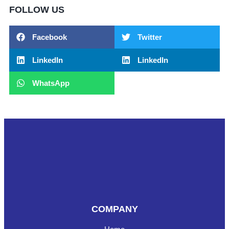
FOLLOW US
Facebook
Twitter
LinkedIn
LinkedIn
WhatsApp
COMPANY