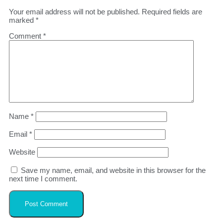
Your email address will not be published.
Required fields are
marked
*
Comment
*
Name
*
Email
*
Website
Save my name, email, and website in this browser for the
next time I comment.