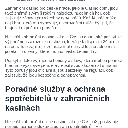
Zahraniční casino pro české hráče, jako je Casino.com, jsou
také známá svým širokým nabídkou hudebních her, což
zajišťuje zábavu pro všechny typy hráčů. Každý hráč může
najít hru, která mu vyhovuje, a zároveň si může být jist, že
hraje v bezpečném prostředí.
Nejlepší zahraniční casino, jako je Casino.com, také poskytuje
výjimečnou zákaznickou službu, která je k dispozici 24 hodin
na den. Toto zajišťuje, že hráči mohou rychle a snadno řešit
jakékoli problémy, které mohou nastat během hry.
Poskytují také výjimečné bonusy a slevy, které mohou pomoci
hráčům zvýšit své peníze a zlepšit svou zkušenost s hraním.
Tyto bonusy jsou oficiální a jsou založeny na regulaci, což
zajišťuje, že jsou bezpečné a transparentní.
Poradné služby a ochrana
spotřebitelů v zahraničních
kasinách
Nejlepší zahraniční online casino, jako je CasinoX, poskytuje
nejlepší poradné služby a ochranu spotřebitelů. Tyto