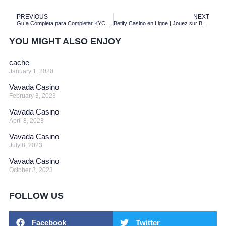
PREVIOUS
NEXT
Guía Completa para Completar KYC en Revery Play Casino Paso a Paso
Betify Casino en Ligne | Jouez sur Betify avec 1000 €
YOU MIGHT ALSO ENJOY
cache
January 1, 2020
Vavada Casino
February 3, 2023
Vavada Casino
April 8, 2023
Vavada Casino
July 8, 2023
Vavada Casino
October 3, 2023
FOLLOW US
Facebook
Twitter