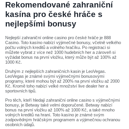
Rekomendované zahraniční
kasína pro české hráče s
nejlepšími bonusy
Nejlepší zahraniční online casino pro české hráče je 888
Casino. Toto kasíno nabízí výjimečné bonusy, včetně velkého
počtu volných kreditů a volného hračíku. Po registraci si
můžete vybrat z více než 1000 hudebních her a zároveň si
vyžádat bonus na první vložku, který může být až 100% až
1000 Kč.
Druhým z nejlepších zahraničních kasin je LeoVegas.
LeoVegas je známé svými výjimečnými bonusovými
programy, které mohou být až 200% na první vložku až 2000
Kč. Kromě toho nabízí velké množství live dealer her a
sportovních tipů.
Pro těch, kteří hledají zahraniční online casino s výjimečnými
bonusy, je Betway také velmi doporučené. Betway nabízí
bonus na první vložku až 100% až 1000 Kč, a také mnoho
volných kreditů na hraní. Toto kasíno je známé svým
zodpovědným hráčským programem a výjimečnou ochranou
osobních údajů.