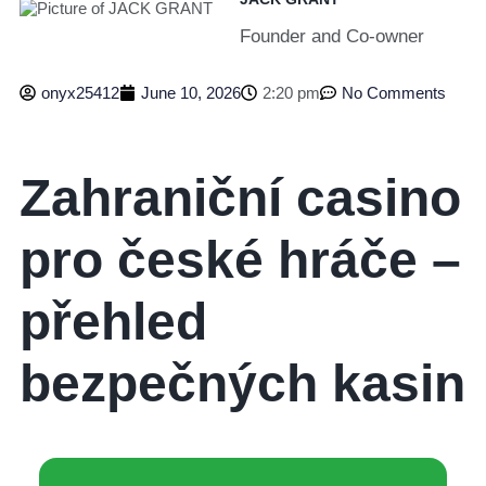
Founder and Co-owner
onyx25412
June 10, 2026
2:20 pm
No Comments
Zahraniční casino
pro české hráče –
přehled
bezpečných kasin