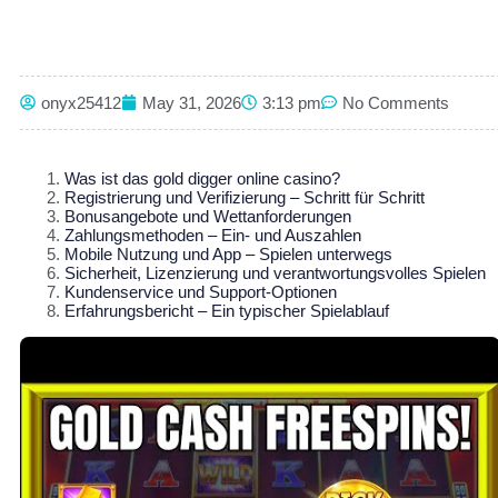
onyx25412
May 31, 2026
3:13 pm
No Comments
Was ist das gold digger online casino?
Registrierung und Verifizierung – Schritt für Schritt
Bonusangebote und Wettanforderungen
Zahlungsmethoden – Ein- und Auszahlen
Mobile Nutzung und App – Spielen unterwegs
Sicherheit, Lizenzierung und verantwortungsvolles Spielen
Kundenservice und Support-Optionen
Erfahrungsbericht – Ein typischer Spielablauf