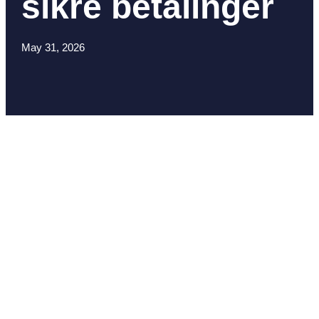
sikre betalinger
May 31, 2026