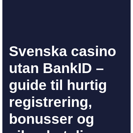
Svenska casino
utan BankID –
guide til hurtig
registrering,
bonusser og