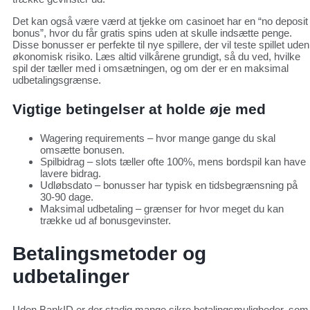
Det kan også være værd at tjekke om casinoet har en “no deposit
bonus”, hvor du får gratis spins uden at skulle indsætte penge.
Disse bonusser er perfekte til nye spillere, der vil teste spillet uden
økonomisk risiko. Læs altid vilkårene grundigt, så du ved, hvilke
spil der tæller med i omsætningen, og om der er en maksimal
udbetalingsgrænse.
Vigtige betingelser at holde øje med
Wagering requirements – hvor mange gange du skal
omsætte bonusen.
Spilbidrag – slots tæller ofte 100%, mens bordspil kan have
lavere bidrag.
Udløbsdato – bonusser har typisk en tidsbegrænsning på
30‑90 dage.
Maksimal udbetaling – grænser for hvor meget du kan
trække ud af bonusgevinster.
Betalingsmetoder og
udbetalinger
Uden BankID er der stadig mange sikre betalingsmuligheder, som