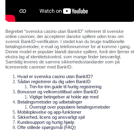
Begrebet “svenska casino utan BankID” refererer til svenske
online casinoer, der accepterer danske spillere uden krav om
svensk BankID‑verifikation. I stedet kan du bruge traditionelle
betalingsmetoder, e‑mail og telefonnummer for at komme i gang.
Denne model er populær blandt danske spillere, fordi den fjerner e
ekstra lag af identitetskontrol, som mange finder besværligt.
Samtidig leveres de samme sikkerhedsstandarder som på
licenserede casinoer med BankID.
Hvad er svenska casino utan BankID?
Sådan registrerer du dig uden BankID
Trin‑for‑trin guide til hurtig registrering
Bonusser og velkomsttilbud uden BankID
Vigtige betingelser at holde øje med
Betalingsmetoder og udbetalinger
Oversigt over populære betalingsmetoder
Mobiloplevelse og app‑funktioner
Sikkerhed, licens og ansvarligt spil
Kundesupport og hurtig hjælp
Ofte stillede spørgsmål (FAQ)