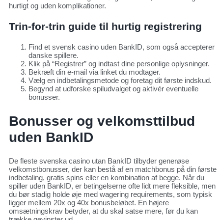
hurtigt og uden komplikationer.
Trin‑for‑trin guide til hurtig registrering
Find et svensk casino uden BankID, som også accepterer
danske spillere.
Klik på “Registrer” og indtast dine personlige oplysninger.
Bekræft din e‑mail via linket du modtager.
Vælg en indbetalingsmetode og foretag dit første indskud.
Begynd at udforske spiludvalget og aktivér eventuelle
bonusser.
Bonusser og velkomsttilbud
uden BankID
De fleste svenska casino utan BankID tilbyder generøse
velkomstbonusser, der kan bestå af en matchbonus på din første
indbetaling, gratis spins eller en kombination af begge. Når du
spiller uden BankID, er betingelserne ofte lidt mere fleksible, men
du bør stadig holde øje med wagering requirements, som typisk
ligger mellem 20x og 40x bonusbeløbet. En højere
omsætningskrav betyder, at du skal satse mere, før du kan
trække gevinster ud.