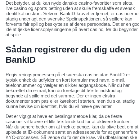
Det betyder, at du kan nyde danske casino‑favoritter som slots,
live casino og sports betting uden at skulle fremskaffe et svensk
identifikationskort. Selvom BankID‑kravet er fjernet, er casinoerne
stadig underlagt den svenske Spelinspektionen, så spillere kan
forvente fair spil og beskyttelse af deres persondata. Det er en go
idé at tjekke licensoplysningerne på hvert casino, før du begynder
at spille.
Sådan registrerer du dig uden
BankID
Registreringsprocessen på et svenska casino utan BankID er
typisk enkel: du udfylder en kort formular med navn, e‑mail,
telefonnummer og vælger en sikker adgangskode. Når du har
bekræftet din e‑mail, kan du foretage dit første indskud og
begynde at spille med det samme. Der er ingen ekstra
dokumenter som pas eller kørekort i starten, men du skal stadig
kunne bevise din identitet, hvis du vil hæve gevinster.
Det er vigtigt at have en betalingsmetode klar, da de fleste
casinoer vil kræve et lille førsteindskud for at aktivere kontoen.
Når du senere beder om at trække penge, kan du blive bedt om at
uploade et ID‑dokument samt en adressebevis for at gennemføre
KYC‑processen. Så længe du følger de krav, vil udbetalingen ske