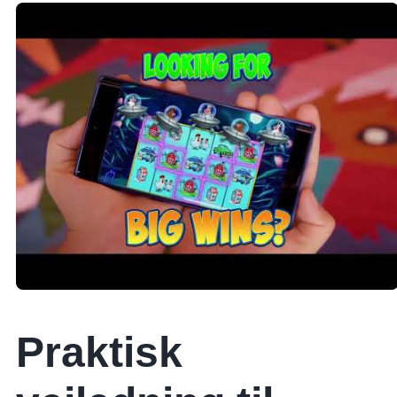
Praktisk